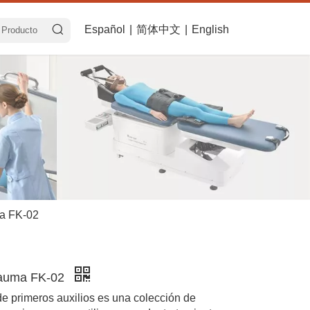
Español
|
简体中文
|
English
ma FK-02
rauma FK-02
de primeros auxilios es una colección de