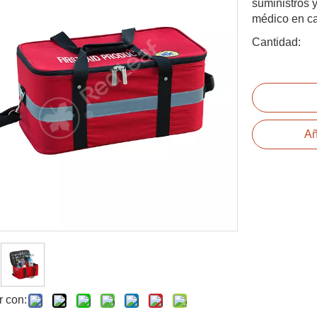
suministros y
médico en c
Cantidad:
Añ
r con: