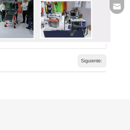
export6
Siguiente: