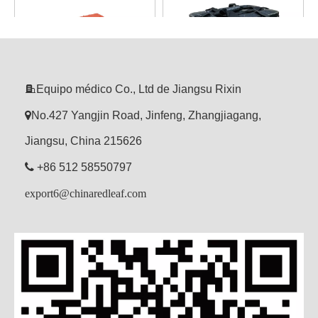

Equipo médico Co., Ltd de Jiangsu Rixin

No.427 Yangjin Road, Jinfeng, Zhangjiagang,
FK-13 Maletín de primeros
FK-15-1 Bolsa de
auxilios de plástico
traumatología
Jiangsu, China 215626
Preguntar
Preguntar

+86 512 58550797
export6@chinaredleaf.com
1
2
»