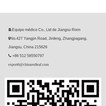

Equipo médico Co., Ltd de Jiangsu Rixin

No.427 Yangjin Road, Jinfeng, Zhangjiagang,
Jiangsu, China 215626

+86 512 58550797
export6@chinaredleaf.com