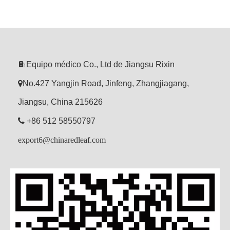

Equipo médico Co., Ltd de Jiangsu Rixin

No.427 Yangjin Road, Jinfeng, Zhangjiagang,
Jiangsu, China 215626

+86 512 58550797
export6@chinaredleaf.com