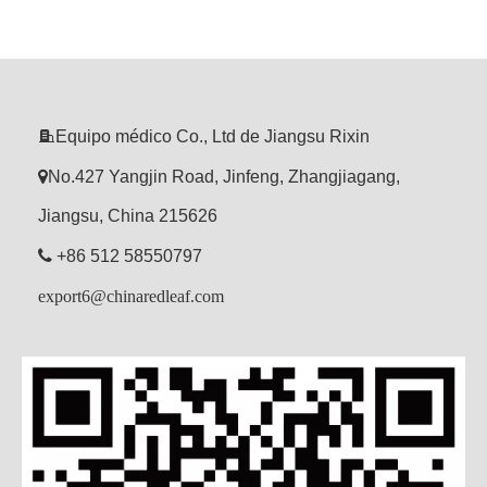

Equipo médico Co., Ltd de Jiangsu Rixin

No.427 Yangjin Road, Jinfeng, Zhangjiagang,
Jiangsu, China 215626

+86 512 58550797
export6@chinaredleaf.com