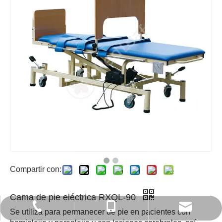
Compartir con:
Cama de pie eléctrica RXQL-90
export6@chinaredleaf.com
+86 512 58550797
+86-13812840366
Se utiliza para permanecer de pie en pacientes con