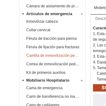
Cámara de aislamiento de presión negativa
Modelo
Articulos de emergencia
Descri
Inmovilizar cabeza
Caracte
Collar cervical
1. Esta
Férula de tracción para pierna
de segu
2. Las 
Férula de fijación para fracturas
tomogra
Camilla de inmovilización pediátrica
3. Esta
4. Equi
Correa de inmovilización pediátrica
5. Tama
Kit de primeros auxilios
Calida
Tamaño
Mobiliario Hospitalario
Cama de emergencia
Carro de transferencia no magnético
Carro de cadáveres