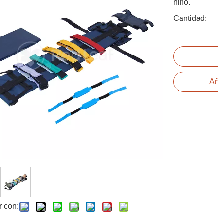
niño.
Cantidad:
Añ
r con: