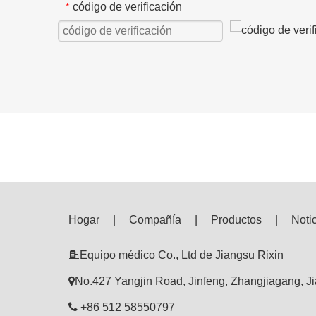
código de verificación
*
Hogar
|
Compañía
|
Productos
|
Noti

Equipo médico Co., Ltd de Jiangsu Rixin

No.427 Yangjin Road, Jinfeng, Zhangjiagang, J

+86 512 58550797