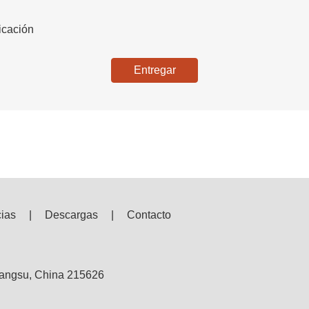
Entregar
cias
|
Descargas
|
Contacto
iangsu, China 215626