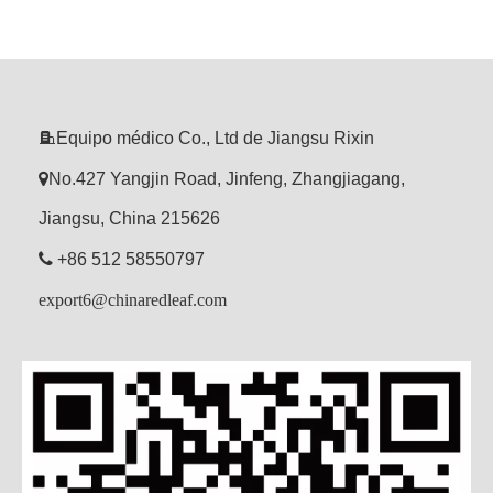

Equipo médico Co., Ltd de Jiangsu Rixin

No.427 Yangjin Road, Jinfeng, Zhangjiagang,
Jiangsu, China 215626

+86 512 58550797
export6@chinaredleaf.com