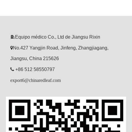

Equipo médico Co., Ltd de Jiangsu Rixin

No.427 Yangjin Road, Jinfeng, Zhangjiagang,
Jiangsu, China 215626

+86 512 58550797
export6@chinaredleaf.com